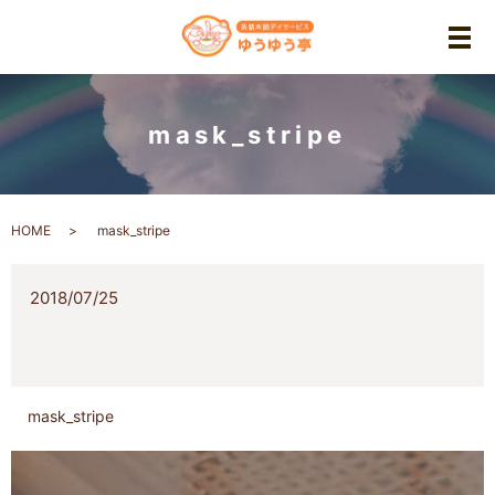
メ
mask_stripe
HOME
mask_stripe
2018/07/25
mask_stripe