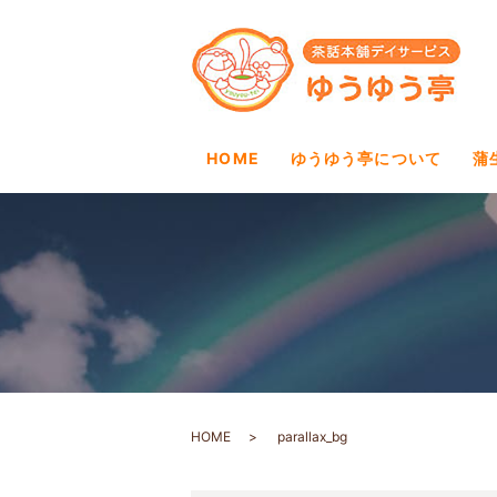
HOME
ゆうゆう亭について
蒲
HOME
parallax_bg