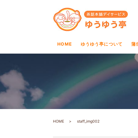
HOME
ゆうゆう亭について
蒲
HOME
staff_img002