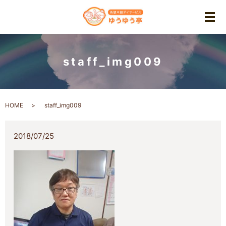
メ
staff_img009
HOME
staff_img009
2018/07/25