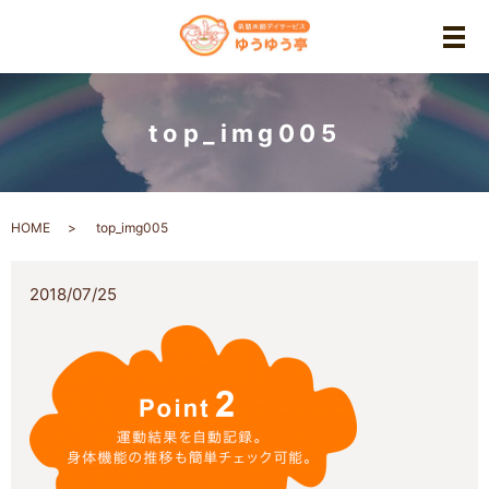
メ
top_img005
HOME
top_img005
2018/07/25